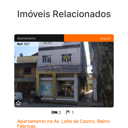
Imóveis Relacionados
Apartamento
Aluguel
Ref:
987
2
1
Apartamento na Av. Leite de Castro, Bairro
Fábricas