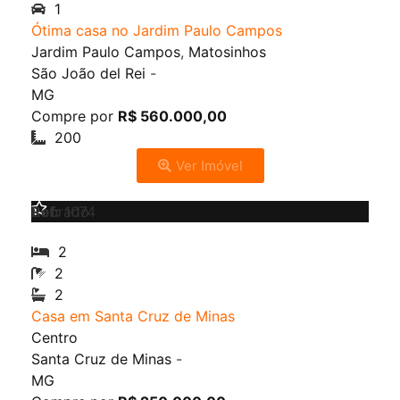
1
Ótima casa no Jardim Paulo Campos
Jardim Paulo Campos
,
Matosinhos
São João del Rei
-
MG
Compre por
R$ 560.000,00
200
Ver Imóvel
Venda
Sobrado
Ref:
1074
2
2
2
Casa em Santa Cruz de Minas
Centro
Santa Cruz de Minas
-
MG