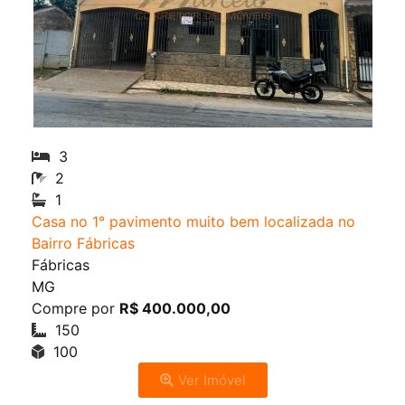
3
2
1
Casa no 1° pavimento muito bem localizada no
Bairro Fábricas
Fábricas
MG
Compre por
R$ 400.000,00
150
100
Ver Imóvel