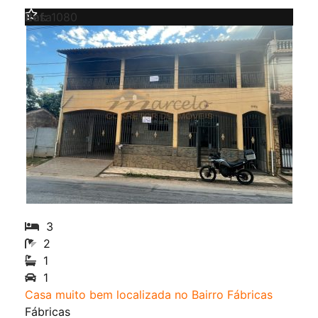
Venda
Casa
Ref:
1080
3
2
1
1
Casa muito bem localizada no Bairro Fábricas
Fábricas