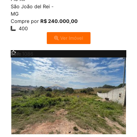
São João del Rei
-
MG
Compre por
R$ 240.000,00
400
Ver Imóvel
Venda
Lote
Ref:
1086