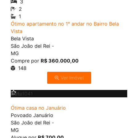
3
2
1
Ótimo apartamento no 1° andar no Bairro Bela
Vista
Bela Vista
São João del Rei
-
MG
Compre por
R$ 360.000,00
148
Ver Imóvel
Aluguel
Casa
Ref:
1041
Ótima casa no Januário
Povoado Januário
São João del Rei
-
MG
Alugue por
R$ 700,00