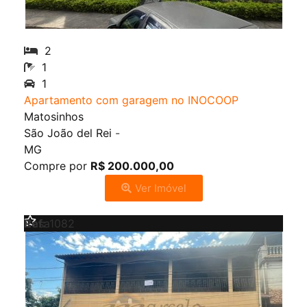
2
1
1
Apartamento com garagem no INOCOOP
Matosinhos
São João del Rei
-
MG
Compre por
R$ 200.000,00
Ver Imóvel
Venda
Casa
Ref:
1082