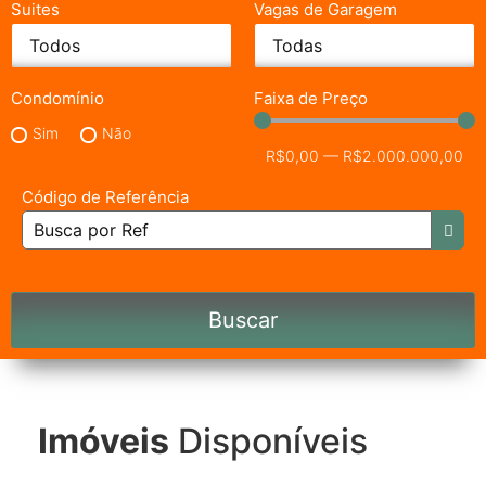
Suites
Vagas de Garagem
Condomínio
Faixa de Preço
Sim
Não
R$
0,00
—
R$
2.000.000,00
Código de Referência
Buscar
Imóveis
Disponíveis