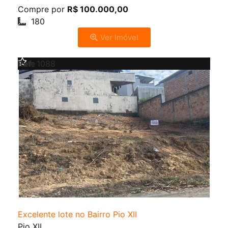
Compre por
R$ 100.000,00
180
Ver Imóvel
Venda
Lote
Ref:
1088
Excelente lote no Bairro Pio XII
Pio XII