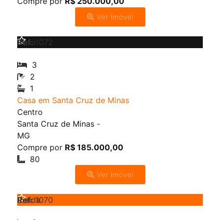
Compre por
R$ 250.000,00
Ver Imóvel
Venda
Casa
Ref:
1072
3
2
1
Casa em Santa Cruz de Minas
Centro
Santa Cruz de Minas
-
MG
Compre por
R$ 185.000,00
80
Ver Imóvel
Venda
Ref:
1070