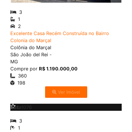
3
1
2
Excelente Casa Recém Construída no Bairro
Colonia do Marçal
Colônia do Marçal
São João del Rei
-
MG
Compre por
R$ 1.190.000,00
360
198
Ver Imóvel
Venda
Casa
Ref:
1076
3
1