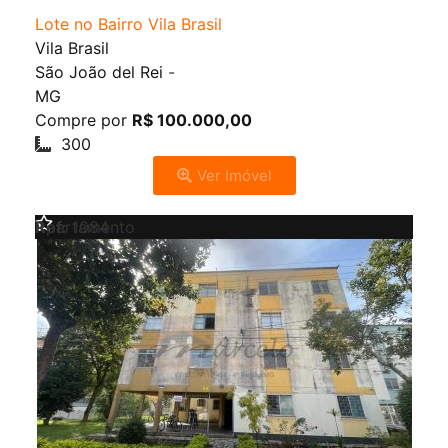
Lote no Bairro Vila Brasil
Vila Brasil
São João del Rei
-
MG
Compre por
R$ 100.000,00
300
Ver Imóvel
Venda
Apartamento
Ref:
1084