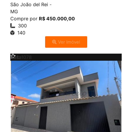
São João del Rei
-
MG
Compre por
R$ 450.000,00
300
140
Ver Imóvel
Venda
Casa
Ref:
1078