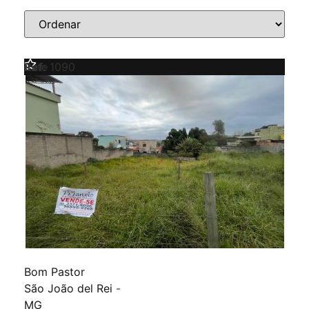
Venda
Lote
Ref:
1090
Bom Pastor
São João del Rei
-
MG