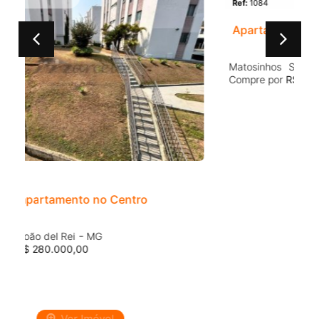
Ref:
1084
R
2
1
1
Apartamento com garagem no INOCOOP
A
-
Matosinhos
São João del Rei
MG
A
Compre por
R$ 200.000,00
A
Ver Imóvel