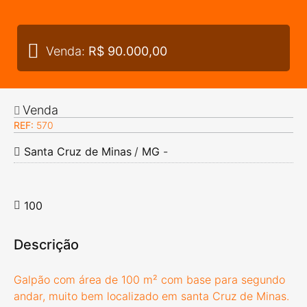
Venda:
R$ 90.000,00
Venda
REF:
570
Santa Cruz de Minas
/
MG
-
100
Descrição
Galpão com área de 100 m² com base para segundo
andar, muito bem localizado em santa Cruz de Minas.