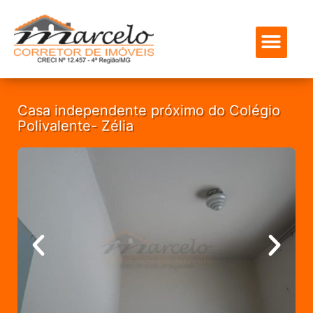
ENCONTRE SEU IMÓVEL
SOBRE NÓS
MEUS FAVOR
Casa independente próximo do Colégio
Polivalente- Zélia