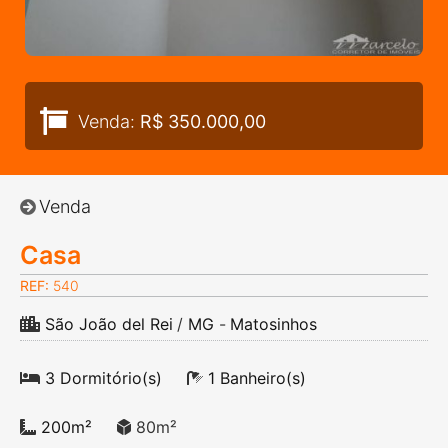
Venda:
R$ 350.000,00
Venda
Casa
REF:
540
São João del Rei
/
MG
-
Matosinhos
3 Dormitório(s)
1 Banheiro(s)
200m²
80m²