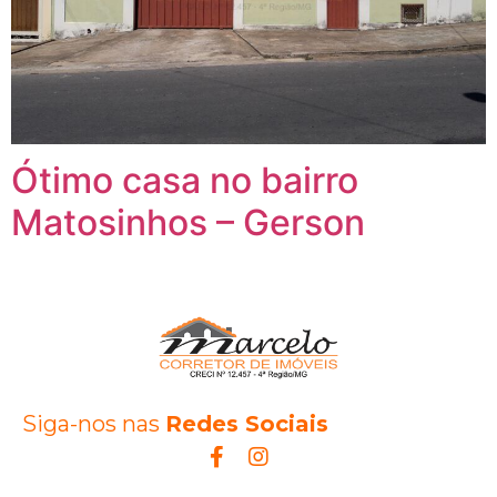
Ótimo casa no bairro
Matosinhos – Gerson
Siga-nos nas
Redes Sociais