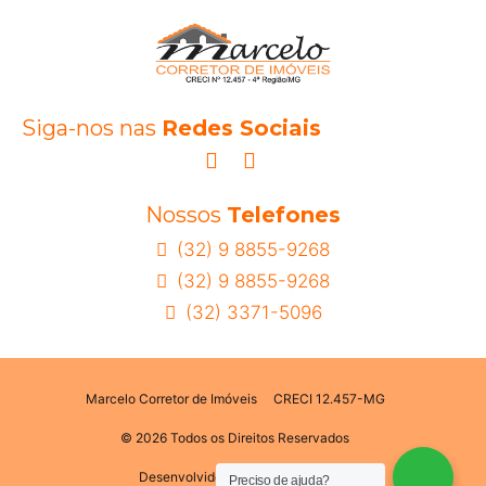
Siga-nos nas
Redes Sociais
Nossos
Telefones
(32) 9 8855-9268
(32) 9 8855-9268
(32) 3371-5096
Marcelo Corretor de Imóveis
CRECI 12.457-MG
© 2026 Todos os Direitos Reservados
Desenvolvido por:
Pense Moderno
Preciso de ajuda?