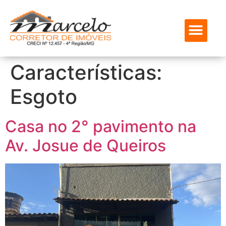
ENCONTRE SEU IMÓVEL
SOBRE NÓS
MEUS FAVOR
Características:
Esgoto
Casa no 2° pavimento na
Av. Josue de Queiros