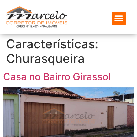
ENCONTRE SEU IMÓVEL
SOBRE NÓS
MEUS FAVOR
Características:
Churasqueira
Casa no Bairro Girassol