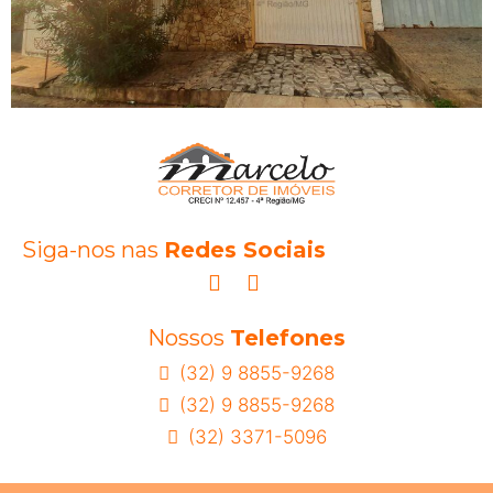
Siga-nos nas
Redes Sociais
Nossos
Telefones
(32) 9 8855-9268
(32) 9 8855-9268
(32) 3371-5096